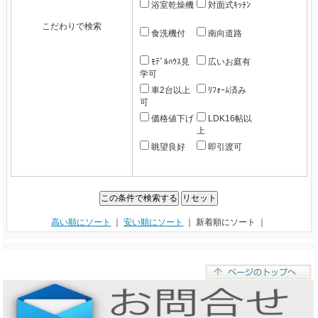
浴室乾燥機
対面式ｷｯﾁﾝ
こだわりで検索
食洗機付
南向道路
ﾓﾃﾞﾙﾊｳｽ見
広いお庭有
学可
車2台以上
ﾘﾌｫｰﾑ済み
可
価格値下げ
LDK16帖以
上
眺望良好
即引渡可
高い順にソート
｜
安い順にソート
｜ 新着順にソート ｜