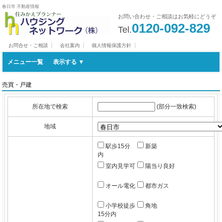
春日市 不動産情報
お問い合わせ・ご相談はお気軽にどうぞ
0120-092-829
Tel.
お問合せ・ご相談
会社案内
個人情報保護方針
メニュー一覧
売買・戸建
所在地で検索
(部分一致検索)
地域
駅歩15分
新築
内
室内見学可
陽当り良好
オール電化
都市ガス
小学校徒歩
角地
15分内