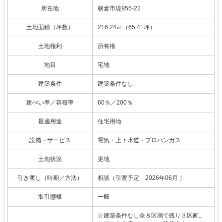
所在地
朝倉市堤955-22
土地面積（坪数）
216.24㎡（65.41坪）
土地権利
所有権
地目
宅地
建築条件
建築条件なし
建ぺい率／容積率
60％／200％
最適用途
住宅用地
設備・サービス
電気・上下水道・プロパンガス
土地状況
更地
引き渡し（時期／方法）
相談（引渡予定 2026年06月 ）
取引態様
一般
☆建築条件なし全８区画で残り３区画。