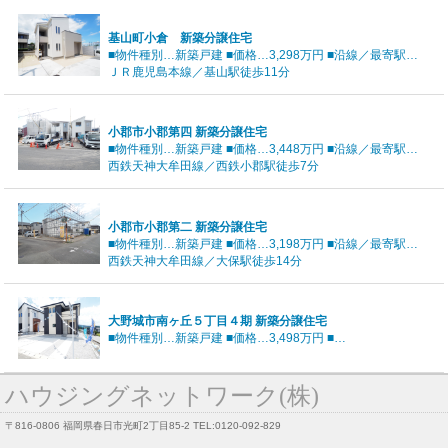
基山町小倉 新築分譲住宅
■物件種別…新築戸建 ■価格…3,298万円 ■沿線／最寄駅…
ＪＲ鹿児島本線／基山駅徒歩11分
小郡市小郡第四 新築分譲住宅
■物件種別…新築戸建 ■価格…3,448万円 ■沿線／最寄駅…
西鉄天神大牟田線／西鉄小郡駅徒歩7分
小郡市小郡第二 新築分譲住宅
■物件種別…新築戸建 ■価格…3,198万円 ■沿線／最寄駅…
西鉄天神大牟田線／大保駅徒歩14分
大野城市南ヶ丘５丁目４期 新築分譲住宅
■物件種別…新築戸建 ■価格…3,498万円 ■…
ハウジングネットワーク(株)
〒816-0806 福岡県春日市光町2丁目85-2 TEL:0120-092-829