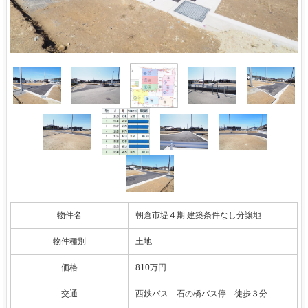
物件名
朝倉市堤４期 建築条件なし分譲地
物件種別
土地
価格
810万円
交通
西鉄バス 石の橋バス停 徒歩３分